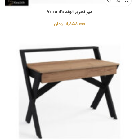
میز تحریر الوند Vitra 140
11,858,000
تومان