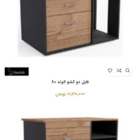
فایل دو کشو الوند 80
10,210,000
تومان