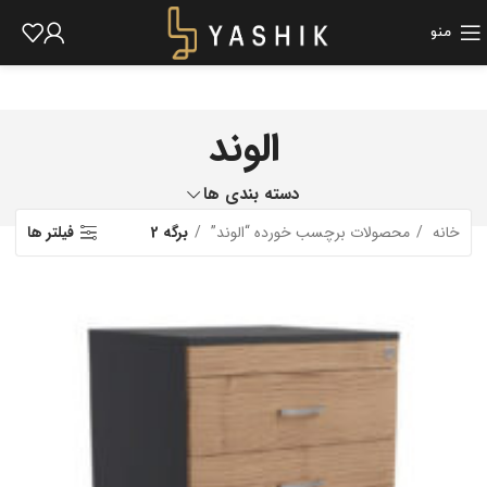
منو
الوند
دسته بندی ها
خانه
محصولات برچسب خورده “الوند”
برگه 2
فیلتر ها