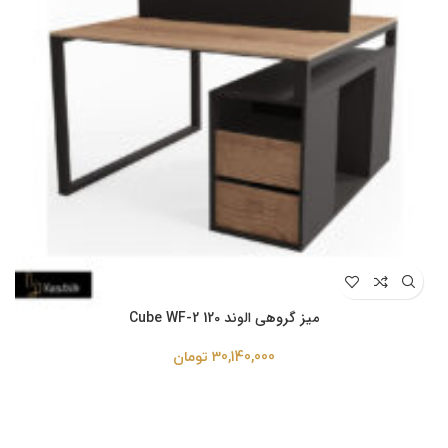
میز گروهی الوند Cube WF-2 120
30,140,000
تومان