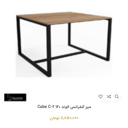
میز کنفرانس الوند Cube C-2 120
11,850,000
تومان