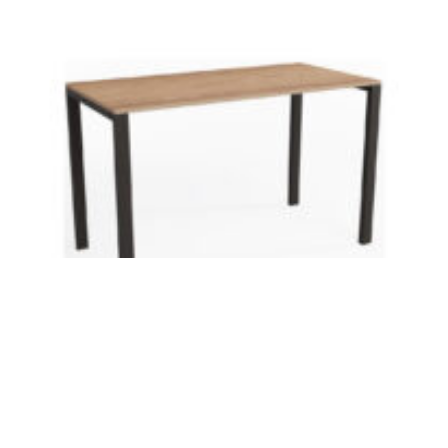
میز کارمندی الوند Cube S 120
7,700,000
تومان