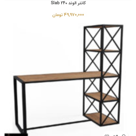
کانتر الوند Slab 240
49,970,000
تومان