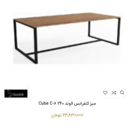
میز کنفرانس الوند Cube C-6 240
23,830,000
تومان