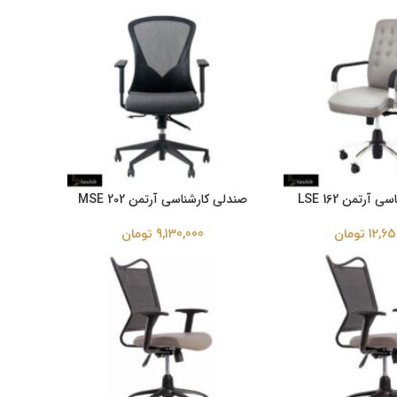
آرتمن LSE 162
صندلی کارشناسی آرتمن MSE 202
12,65
تومان
9,130,000
تومان