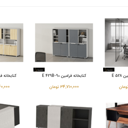
E 52
کتابخانه فرامین E 429B-90
کتابخانه فرامین 
ومان
34,710,000
تومان
0,000