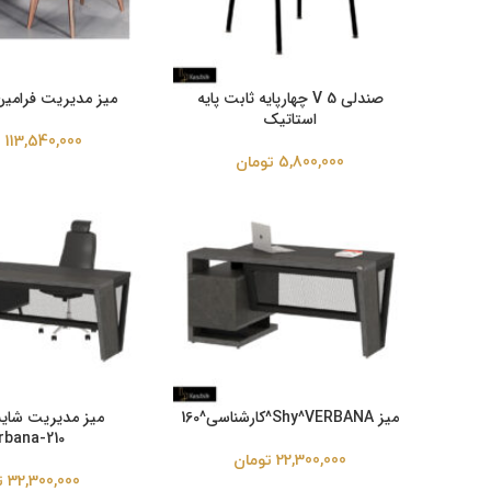
صندلی V 5 چهارپایه ثابت پایه
میز مدیریت فرامین 1001-180
استاتیک
113,540,000
ت
5,800,000
تومان
میز Shy^VERBANA^کارشناسی^160
میز مدیریت شایست
rbana-210
22,300,000
تومان
32,300,000
ت