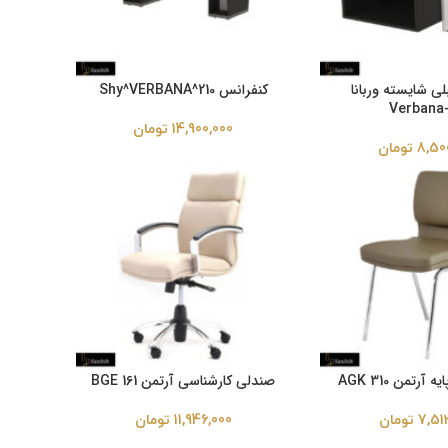
لی شایسته وربانا
کنفرانس Shy^VERBANA^210
Verbana-
14,900,000
تومان
8,50
تومان
رتمن AGK 310
صندلی کارشناسی آرتمن BGE 161
7,51
تومان
11,946,000
تومان