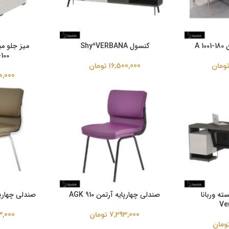
A 
کنسول Shy^VERBANA
میز جلو مب
100
ومان
16,500,000
تومان
0,000
ه وربانا
صندلی چهارپایه آرتمن AGK 910
صندلی چهارپایه آ
Ve
7,293,000
تومان
3,000
ومان