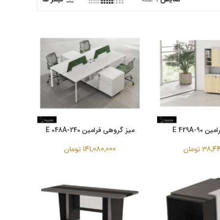
E 429A-90
میز گروهی فرامین E 048A-240
38,44
تومان
141,080,000
تومان