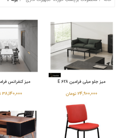
میز جلو مبلی فرامین E 628
میز کنفرانس فرامین 8
24,900,000
تومان
38,140,000
ت