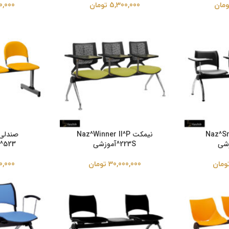
ومان
5,300,000
تومان
0,000
Naz^Smar
نیمکت Naz^Winner II^P
223S^آموزشی
last^523
ومان
30,000,000
تومان
0,000