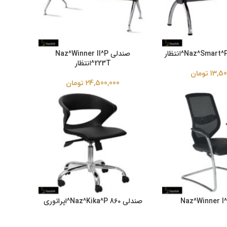
صندلی Naz^Winner II^P
223T^انتظار
13,50
تومان
24,500,000
تومان
دلی Naz^Winner I^C
صندلی Naz^Kika^P 860^اپراتوری
8,500,000
تومان