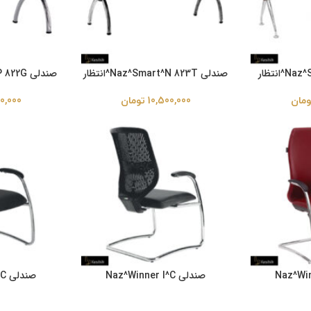
صندلی Naz^Smart^N 823T^انتظار
صندلی Naz^Smart^P 822G^انتظار
ومان
10,500,000
تومان
0,000
Naz^Winner
صندلی Naz^Winner I^C
صن
202^کنفرانسی
201^کنفرانسی