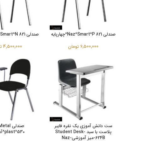
صندلی Naz^Smart^P 821^چهارپایه
صندلی Naz^Smart^N 821^چهارپایه
6,500,000
تومان
4,500,000
ت
ست دانش آموزی یک نفره فایبر
صندلی al
پلاست با سبد Student Desk-
plast^530^آموزشی
624B-میز آموزشی-Naz