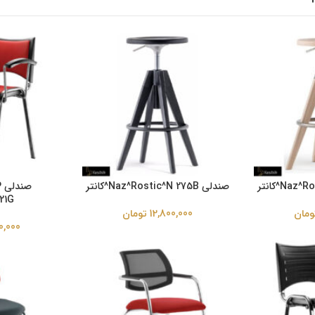
صندلی Naz^Rostic^N 275B^کانتر
ص
821G^چهار
ومان
12,800,000
تومان
0,000