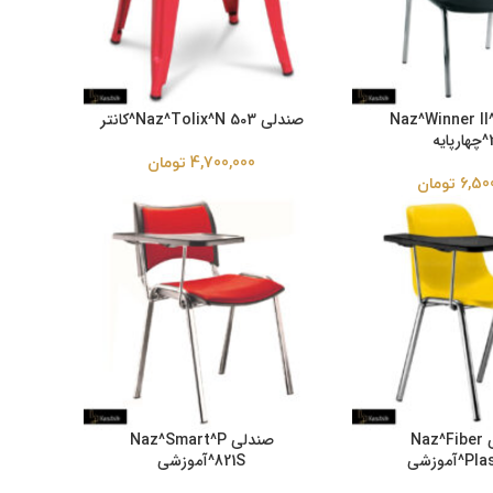
لی Naz^Winner II^P
صندلی Naz^Tolix^N 503^کانتر
یه
4,700,000
تومان
6,50
تومان
صندلی Naz^Fiber
صندلی Naz^Smart^P
آموزشی
821S^آموزشی