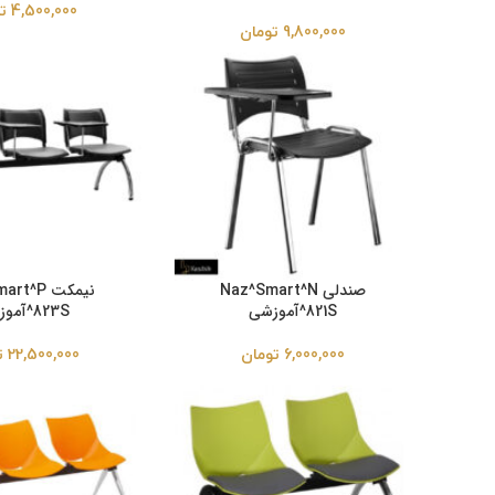
4,500,000
ت
9,800,000
تومان
صندلی Naz^Smart^N
نیمکت t^P
821S^آموزشی
823S^آموزشی
6,000,000
تومان
22,500,000
ت