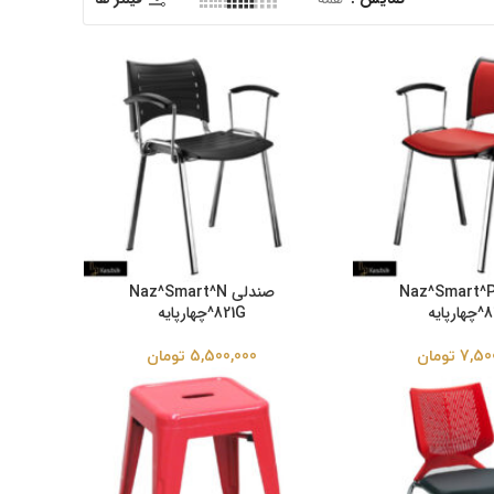
ندلی Naz^Smart^P
صندلی Naz^Smart^N
پایه
821G^چهارپایه
7,50
تومان
5,500,000
تومان