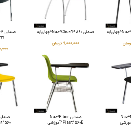
صندلی Naz^Click^P 891^چهارپایه
صند
221^چهارپا
ومان
9,000,000
تومان
0,000
Naz^Met
صندلی Naz^Fiber
Plast^560B^آموزشی
Plast^560^