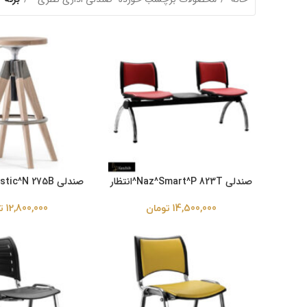
صندلی Naz^Smart^P 823T^انتظار
صندلی Naz^Rostic^N 275B^کانتر
14,500,000
تومان
12,800,000
ت