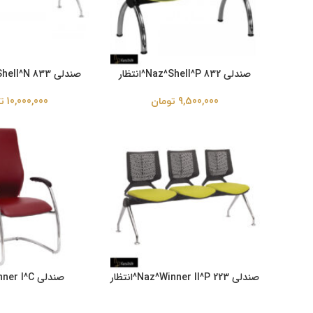
صندلی Naz^Shell^P 832^انتظار
صندلی Naz^Shell^N 833^انتظار
9,500,000
تومان
10,000,000
ت
صندلی Naz^Winner II^P 223^انتظار
صندلی  I^C
203^کنفرانسی
24,500,000
تومان