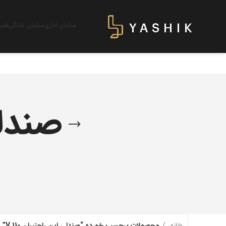
مبلمان اداری
مبلمان خانگی
فضای
صندلی 
خانه
محصولات برچسب خورده “صندلی اپن راحتیران V 110”