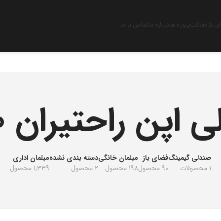
 باز
مقالات
پروژه ها
درباره ما
تماس با ما
اپن راحتیران V 110
صندلی گیمینگ
فضای باز
مبلمان خانگی
دسته بندی نشده
مبلمان اداری
1 محصولات
90 محصول
198 محصول
2 محصول
1,339 محصول