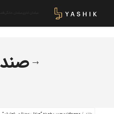
مبلمان اداری
مبلمان خانگی
فضای
صندل
خانه
محصولات برچسب خورده “صندلی سمیناری راحتیران”