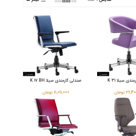
دی سیلا K 31
صندلی کارمندی سیلا K 17 BH
26,40
تومان
11,011,000
تومان