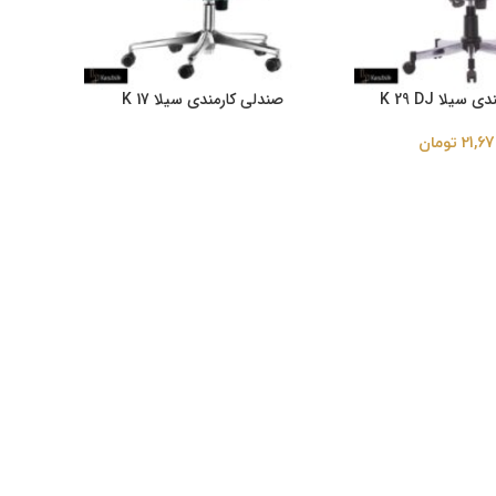
سیلا K 29 DJ
صندلی کارمندی سیلا K 17
21,67
تومان