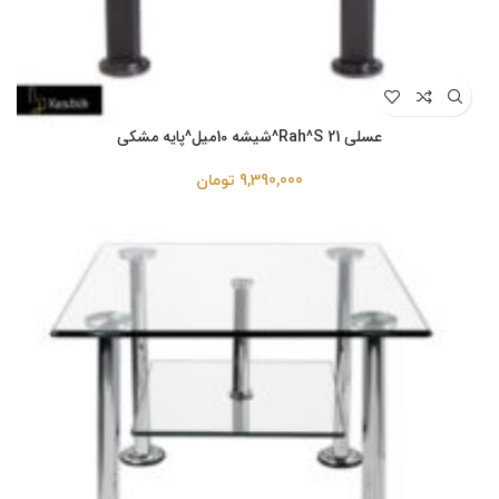
عسلی Rah^S 21^شیشه 10میل^پایه مشکی
9,390,000
تومان