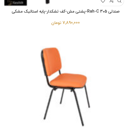
صندلی Rah-C 305-پشتی مش-کف تشکدار-پایه استاتیک مشکی
7,890,000
تومان