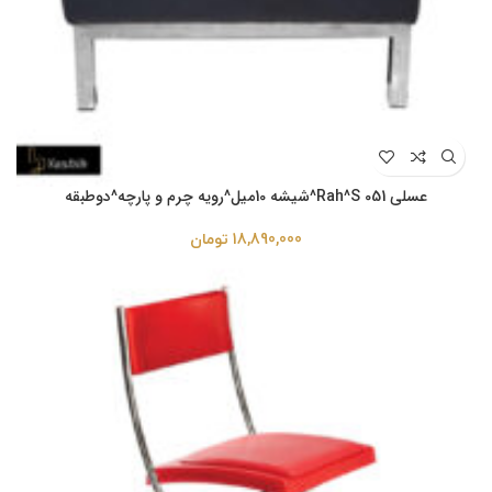
عسلی Rah^S 051^شیشه 10میل^رویه چرم و پارچه^دوطبقه
18,890,000
تومان