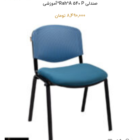
صندلی Rah^A 540 P^آموزشی
8,490,000
تومان