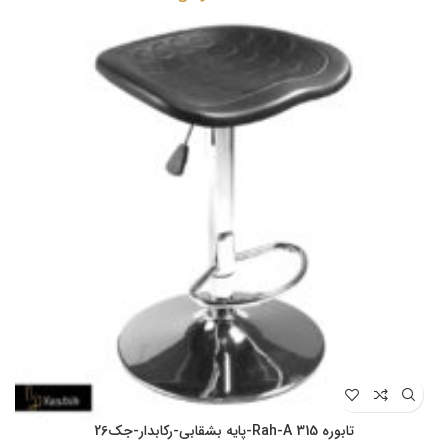
تابوره Rah-A 315-پایه بشقابی-رکابدار-جک26