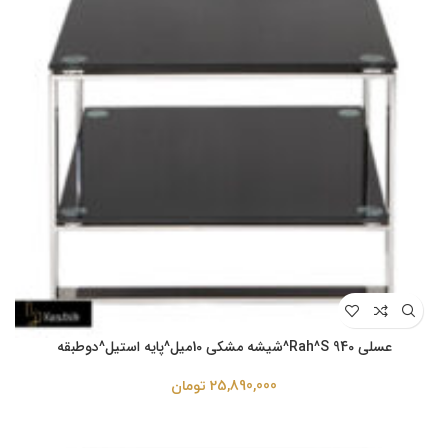
عسلی Rah^S 940^شیشه مشکی 10میل^پایه استیل^دوطبقه
25,890,000
تومان