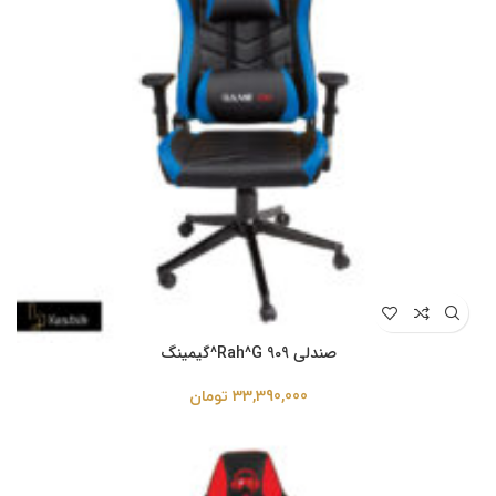
صندلی Rah^G 909^گیمینگ
33,390,000
تومان