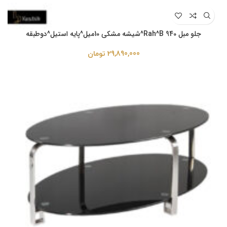
جلو مبل Rah^B 940^شیشه مشکی 10میل^پایه استیل^دوطبقه
29,890,000
تومان