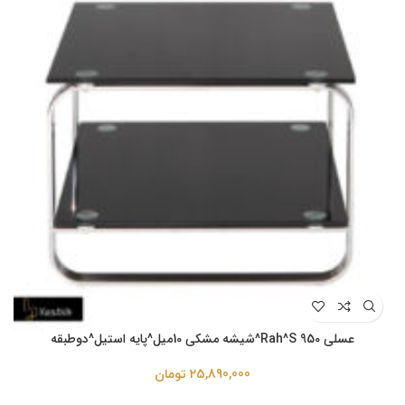
عسلی Rah^S 950^شیشه مشکی 10میل^پایه استیل^دوطبقه
25,890,000
تومان