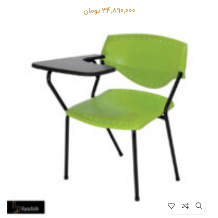
34,890,000
تومان