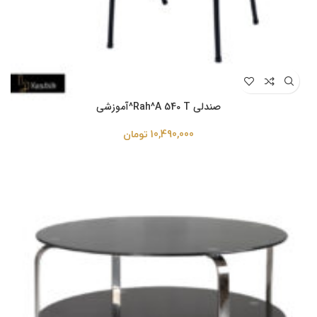
صندلی Rah^A 540 T^آموزشی
10,490,000
تومان