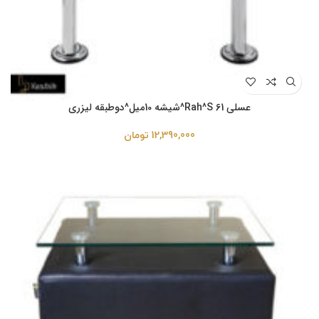
عسلی Rah^S 61^شیشه 10میل^دوطبقه لیزری
12,390,000
تومان