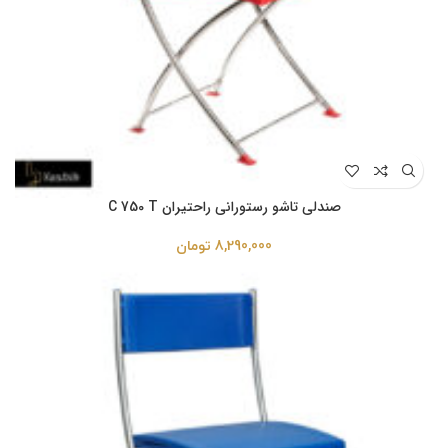
صندلی تاشو رستورانی راحتیران C 750 T
8,290,000
تومان