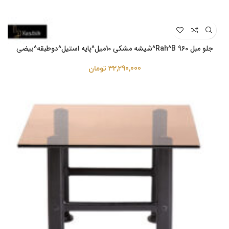
جلو مبل Rah^B 960^شیشه مشکی 10میل^پایه استیل^دوطبقه^بیضی
32,290,000
تومان