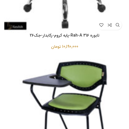
تابوره Rah-A 316-پایه کروم-رکابدار-جک26
10,190,000
تومان