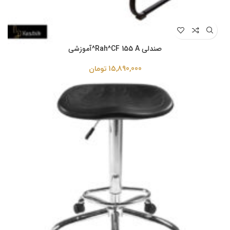
صندلی Rah^CF 155 A^آموزشی
15,890,000
تومان