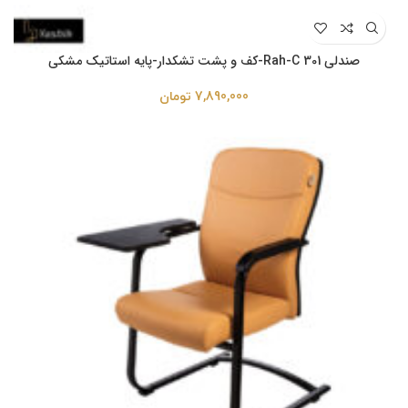
صندلی Rah-C 301-کف و پشت تشکدار-پایه استاتیک مشکی
7,890,000
تومان