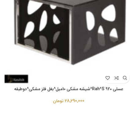
عسلی Rah^S 920^شیشه مشکی 10میل^بغل فلز مشکی^دوطبقه
28,290,000
تومان