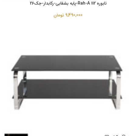
تابوره Rah-A 112-پایه بشقابی-رکابدار-جک26
9,490,000
تومان