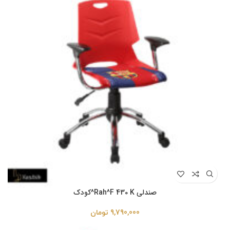
صندلی Rah^F 430 K^کودک
9,790,000
تومان