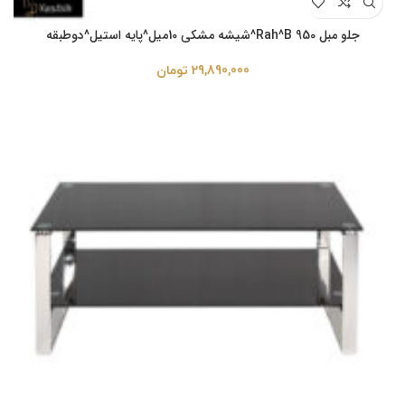
جلو مبل Rah^B 950^شیشه مشکی 10میل^پایه استیل^دوطبقه
29,890,000
تومان