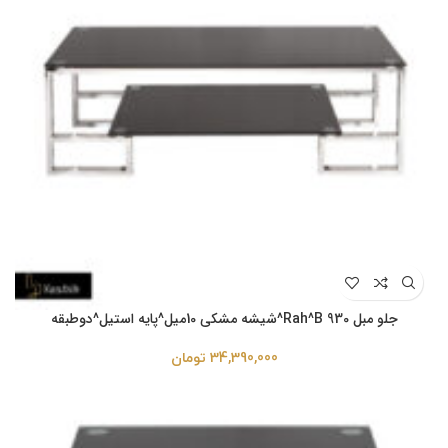
جلو مبل Rah^B 930^شیشه مشکی 10میل^پایه استیل^دوطبقه
34,390,000
تومان