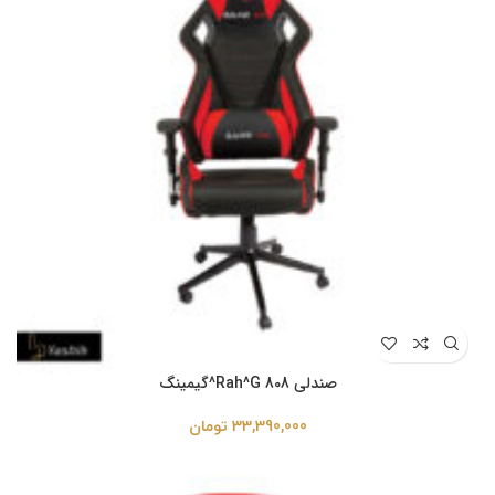
صندلی Rah^G 808^گیمینگ
33,390,000
تومان