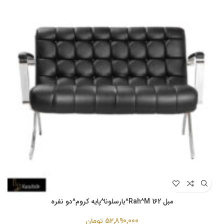
مبل Rah^M 162^بارسلونا^پایه کروم^دو نفره
52,890,000
تومان