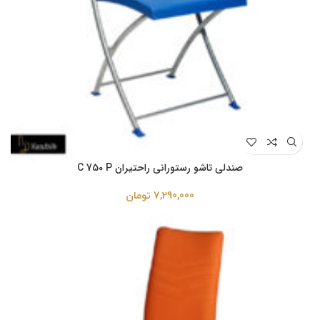
صندلی تاشو رستورانی راحتیران C 750 P
7,290,000
تومان