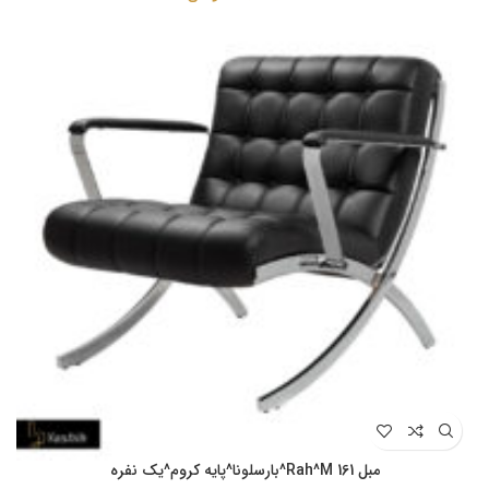
مبل Rah^M 161^بارسلونا^پایه کروم^یک نفره