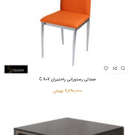
صندلی رستورانی راحتیران C 807
9,790,000
تومان