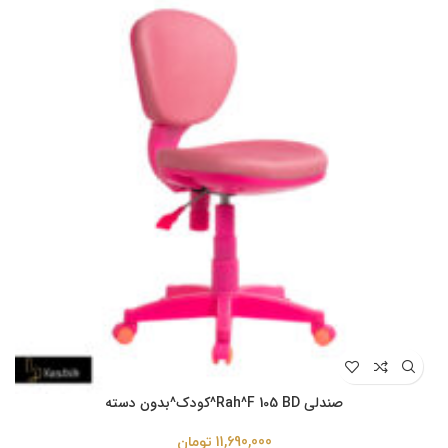
صندلی Rah^F 105 BD^کودک^بدون دسته
11,690,000
تومان