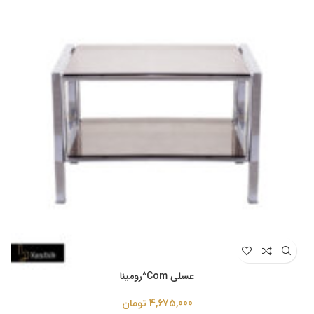
عسلی Com^رومینا
4,675,000
تومان