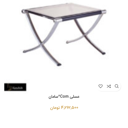
عسلی Com^سامان
4,262,500
تومان