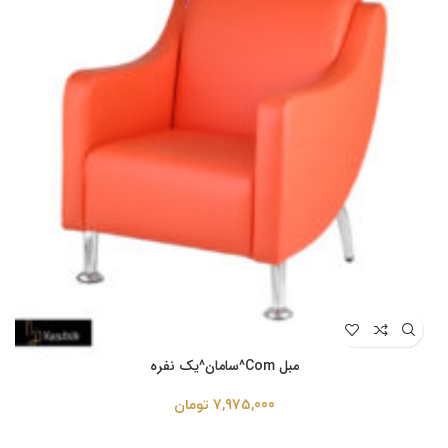
مبل Com^سامان^یک نفره
7,975,000
تومان