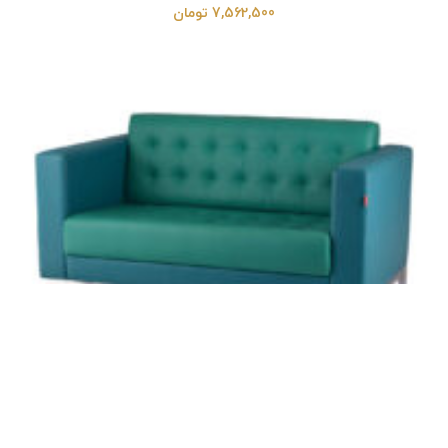
7,562,500
تومان