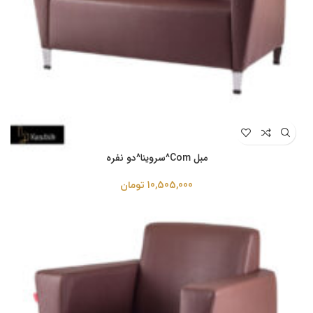
مبل Com^سروینا^دو نفره
10,505,000
تومان