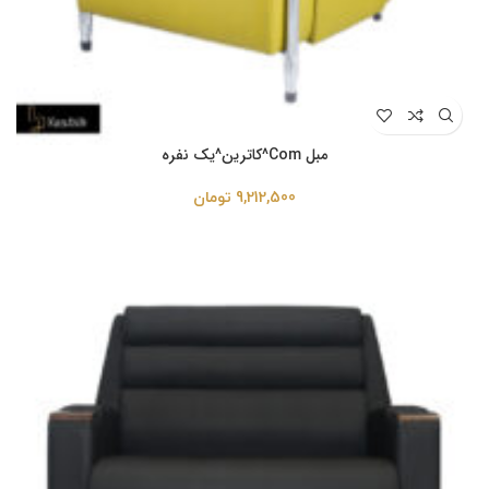
مبل Com^کاترین^یک نفره
9,212,500
تومان