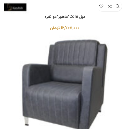
مبل Com^ماهور^دو نفره
12,705,000
تومان