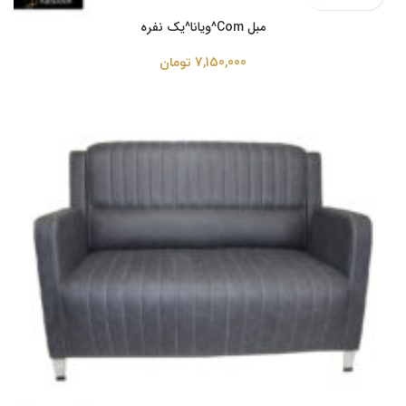
مبل Com^ویانا^یک نفره
7,150,000
تومان