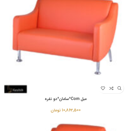
مبل Com^سامان^دو نفره
10,862,500
تومان