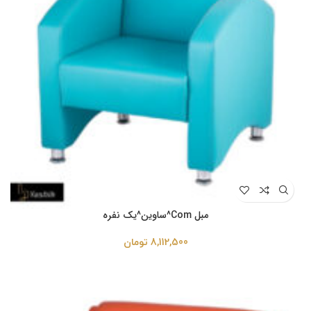
مبل Com^ساوین^یک نفره
8,112,500
تومان