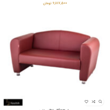
6,187,500
تومان