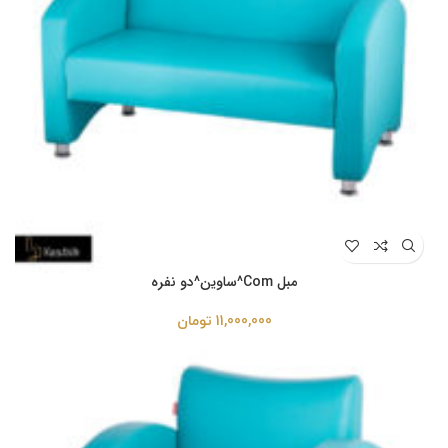
مبل Com^ساوین^دو نفره
11,000,000
تومان