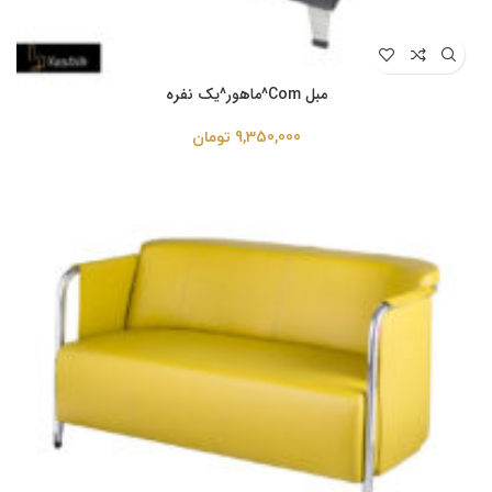
مبل Com^ماهور^یک نفره
9,350,000
تومان