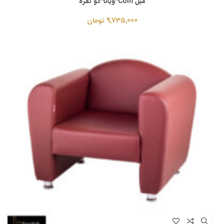
مبل Com^ویانا^دو نفره
9,735,000
تومان