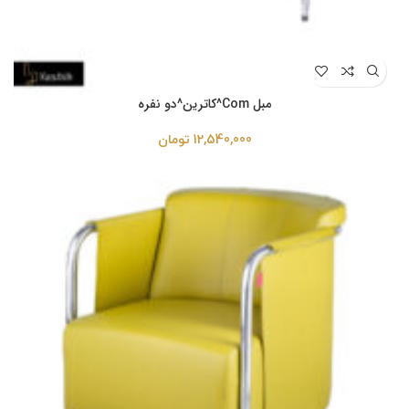
مبل Com^کاترین^دو نفره
12,540,000
تومان