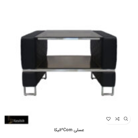
عسلی Com^الیکا