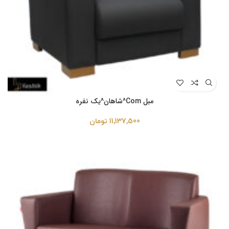
مبل Com^شاهان^یک نفره
11,137,500
تومان