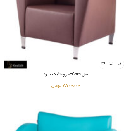
مبل Com^سروینا^یک نفره
7,700,000
تومان