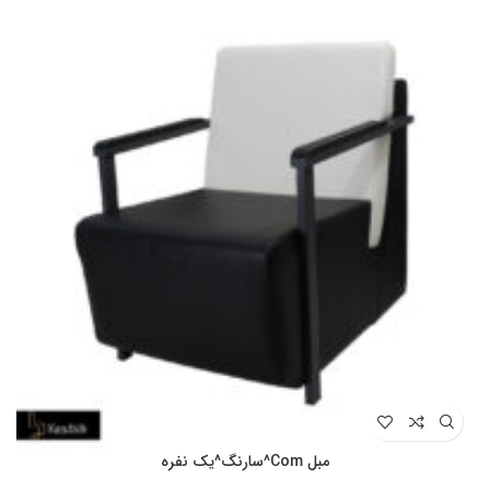
مبل Com^سارنگ^یک نفره