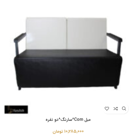
مبل Com^سارنگ^دو نفره
10,285,000
تومان