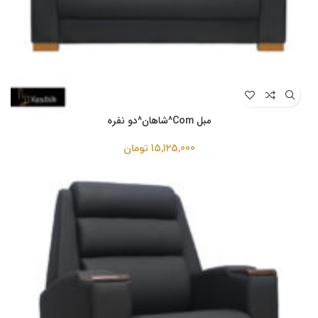
مبل Com^شاهان^دو نفره
15,125,000
تومان