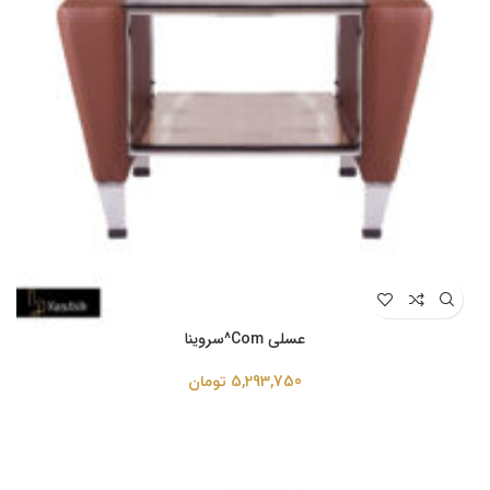
عسلی Com^سروینا
5,293,750
تومان