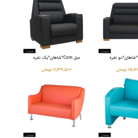
مبل Com^شاهان^یک نفره
15,12
تومان
11,137,500
تومان