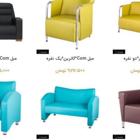
مبل Com^کاترین^یک نفره
مبل Com^شاهان^دو نفره
ومان
9,212,500
تومان
5,000