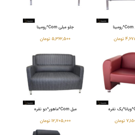
نا
جلو مبلی Com^رومینا
4,67
تومان
5,362,500
تومان
مبل Com^ماهور^دو نفره
7,15
تومان
12,705,000
تومان