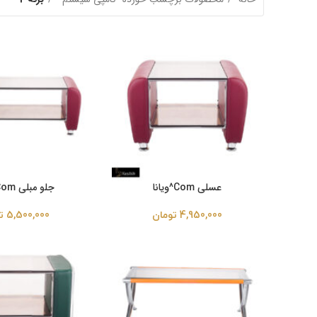
عسلی Com^ویانا
جلو مبلی Com^ویانا
4,950,000
تومان
5,500,000
ت