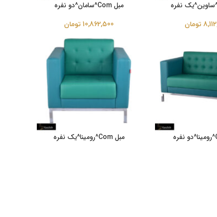
مبل Com^سامان^دو نفره
8,11
تومان
10,862,500
تومان
مبل Com^رومینا^یک نفره
11,68
تومان
8,525,000
تومان