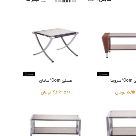
وینا
عسلی Com^سامان
5,91
تومان
4,262,500
تومان