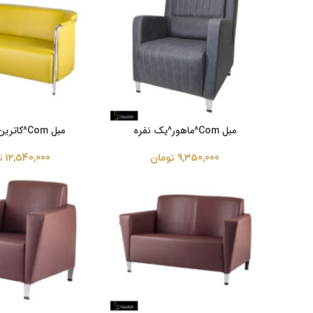
مبل Com^ماهور^یک نفره
مبل Com^کاترین^دو نفره
9,350,000
تومان
12,540,000
ت