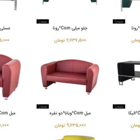
جلو مبلی Com^رونا
عسلی Com^رومی
ومان
6,737,500
تومان
5,000
مبل Com^ویانا^دو نفره
مبل Com^ویانا^یک نفره
ومان
9,735,000
تومان
0,000