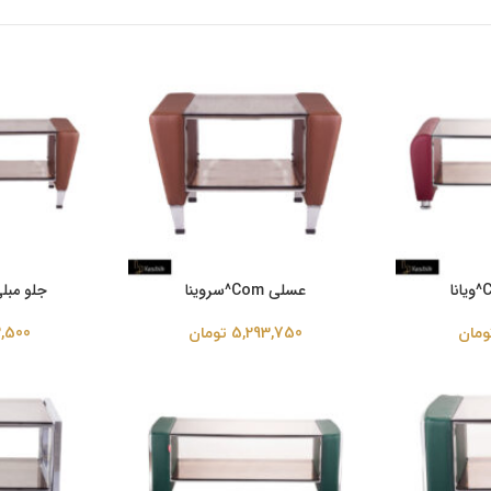
عسلی Com^سروینا
جلو مبلی Com^سر
ومان
5,293,750
تومان
2,500