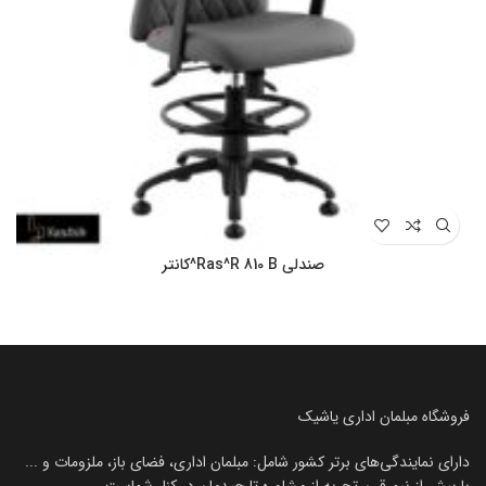
صندلی Ras^R 810 B^کانتر
فروشگاه مبلمان اداری یاشیک
دارای نمایندگی‌های برتر کشور شامل: مبلمان اداری، فضای باز، ملزومات و ...