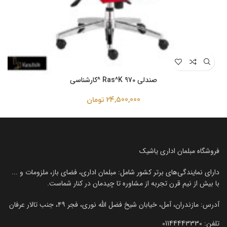
صندلی Ras^K 970 ^کارشناسی
24,500,000
تومان
فروشگاه مبلمان اداری یاشیک
دارای نمایندگی‌های برتر کشور شامل: مبلمان اداری، فضای باز، ملزومات و ...
با بیش از نیم قرن تجربه از مشاوره تا چیدمان در کنار شماست.
آدرس: مازندران، آمل، خیابان شیخ فضل الله نوری، فجر ۴۹، جنب تالار عرفان
تلفن:‌ 01144443330