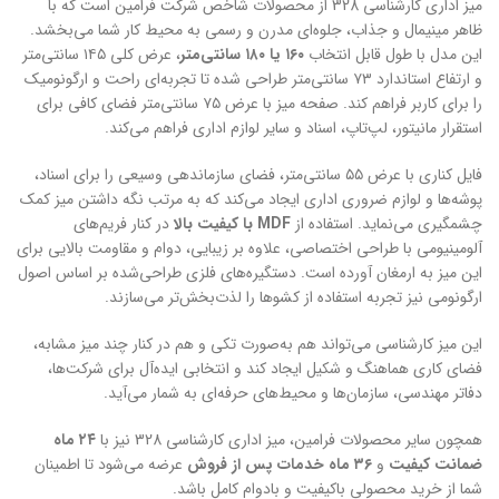
میز اداری کارشناسی 328 از محصولات شاخص شرکت فرامین است که با
ظاهر مینیمال و جذاب، جلوه‌ای مدرن و رسمی به محیط کار شما می‌بخشد.
این مدل با طول قابل انتخاب
۱۶۰ یا ۱۸۰ سانتی‌متر
، عرض کلی ۱۴۵ سانتی‌متر
و ارتفاع استاندارد ۷۳ سانتی‌متر طراحی شده تا تجربه‌ای راحت و ارگونومیک
را برای کاربر فراهم کند. صفحه میز با عرض ۷۵ سانتی‌متر فضای کافی برای
استقرار مانیتور، لپ‌تاپ، اسناد و سایر لوازم اداری فراهم می‌کند.
فایل کناری با عرض ۵۵ سانتی‌متر، فضای سازماندهی وسیعی را برای اسناد،
پوشه‌ها و لوازم ضروری اداری ایجاد می‌کند که به مرتب نگه داشتن میز کمک
چشمگیری می‌نماید. استفاده از
MDF با کیفیت بالا
در کنار فریم‌های
آلومینیومی با طراحی اختصاصی، علاوه بر زیبایی، دوام و مقاومت بالایی برای
این میز به ارمغان آورده است. دستگیره‌های فلزی طراحی‌شده بر اساس اصول
ارگونومی نیز تجربه استفاده از کشوها را لذت‌بخش‌تر می‌سازند.
این میز کارشناسی می‌تواند هم به‌صورت تکی و هم در کنار چند میز مشابه،
فضای کاری هماهنگ و شکیل ایجاد کند و انتخابی ایده‌آل برای شرکت‌ها،
دفاتر مهندسی، سازمان‌ها و محیط‌های حرفه‌ای به شمار می‌آید.
همچون سایر محصولات فرامین، میز اداری کارشناسی 328 نیز با
۲۴ ماه
ضمانت کیفیت
و
۳۶ ماه خدمات پس از فروش
عرضه می‌شود تا اطمینان
شما از خرید محصولی باکیفیت و بادوام کامل باشد.