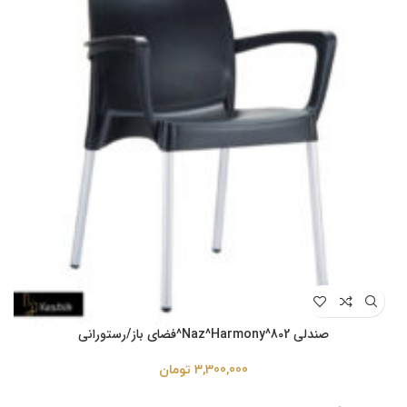
صندلی Naz^Harmony^802^فضای باز/رستورانی
3,300,000
تومان