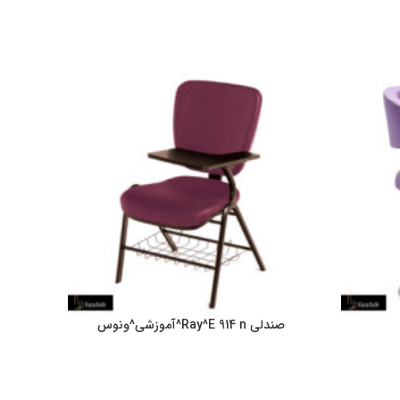
صندلی Ray^E 914 n^آموزشی^ونوس
ص