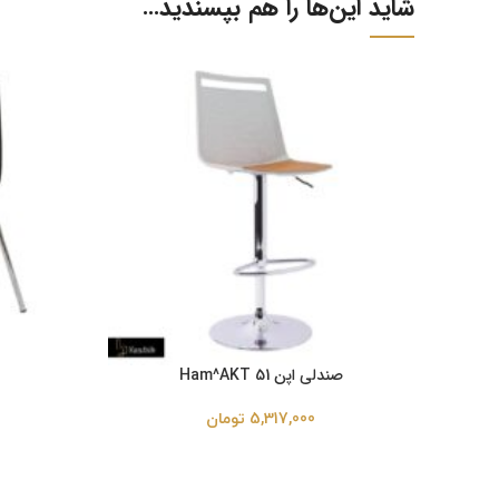
شاید این‌ها را هم بپسندید…
صندلی اپن Ham^AKT 51
5,317,000
تومان