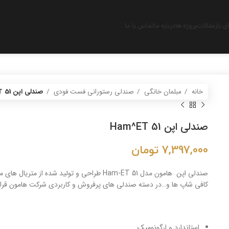
 باز
مقالات
پروژه ها
درباره ما
تماس با ما
خانه
مبلمان خانگی
صندلی رستورانی فست فودی
صندلی اپن Ham^ET 51
صندلی اپن Ham^ET 51
7,397,000
تومان
صندلی اپن هامون مدل Ham-ET 51 طراحی و تولید
کافی شاپ ها و…در دسته صندلی های پرفروش و کاربردی شرکت هامون قرار
استاندارد و ارگونومیک