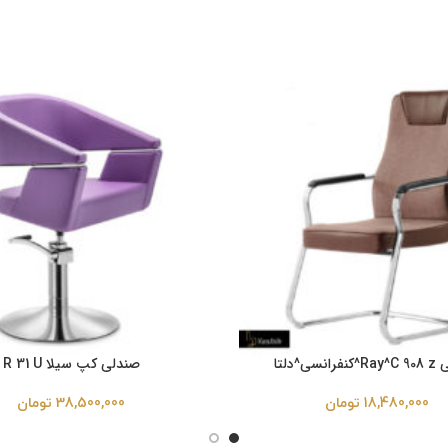
نسی^دلتا
صندلی کپ سیلا R 31 U
18,480,000
تومان
38,500,000
تومان