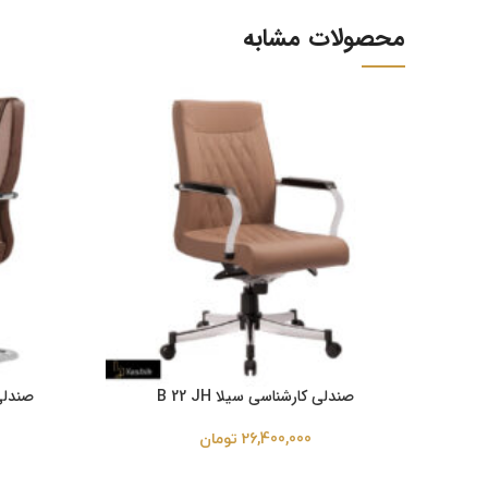
محصولات مشابه
صندلی کارشناسی سیلا B 22 JH
صندلی Ray^C 908 z^کنفرا
26,400,000
تومان