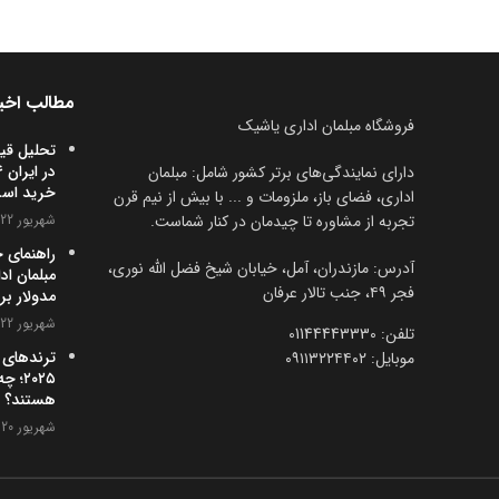
مطالب اخی
فروشگاه مبلمان اداری یاشیک
تحلیل قی
دارای نمایندگی‌های برتر کشور شامل: مبلمان
خرید اس
اداری، فضای باز، ملزومات و ... با بیش از نیم قرن
تجربه از مشاوره تا چیدمان در کنار شماست.
شهریور 22, 1404
راهنمای 
آدرس: مازندران، آمل، خیابان شیخ فضل الله نوری،
مبلمان اد
فجر ۴۹، جنب تالار عرفان
مدولار بر
شهریور 22, 1404
تلفن:‌ 01144443330
ترندهای 
موبایل:‌ ۰۹۱۱۳۲۲۴۴۰۲
۲۰۲۵؛
هستند؟
شهریور 20, 1404