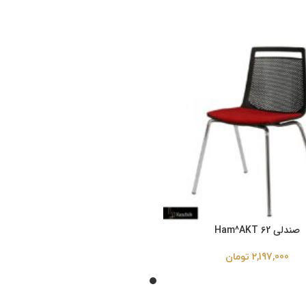
صندلی Ham^AKT 62
2,197,000
تومان