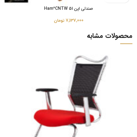
صندلی اپن Ham^CNTW 51
7,137,000
تومان
محصولات مشابه