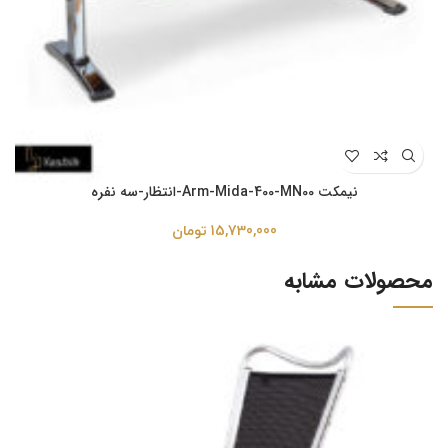
نیمکت Arm-Mida-400-MN00-انتظار-سه نفره
15,730,000
تومان
محصولات مشابه