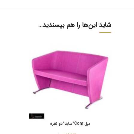
شاید این‌ها را هم بپسندید…
مبل Com^ساینا^دو نفره