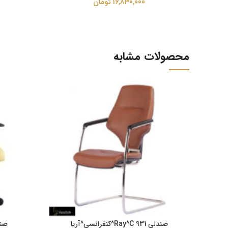
16,830,000
تومان
محصولات مشابه
صندلی Ray^C 931^کنفرانسی^آریا
صندلی 880