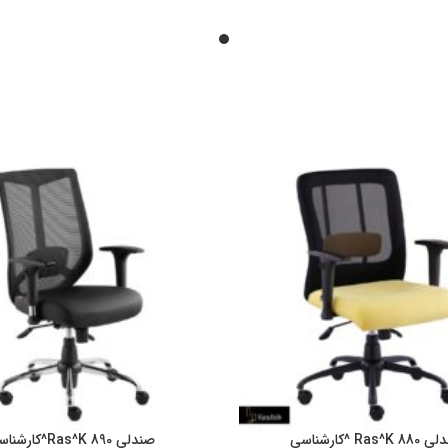
Ras^K  ^کارشناسی
صندلی Ras^K 890^کارشناسی