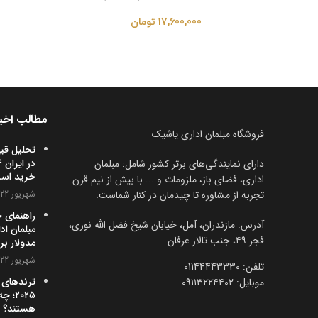
17,600,000
تومان
مطالب اخی
فروشگاه مبلمان اداری یاشیک
تحلیل قی
دارای نمایندگی‌های برتر کشور شامل: مبلمان
خرید اس
اداری، فضای باز، ملزومات و ... با بیش از نیم قرن
تجربه از مشاوره تا چیدمان در کنار شماست.
شهریور 22, 1404
راهنمای 
آدرس: مازندران، آمل، خیابان شیخ فضل الله نوری،
مبلمان اد
فجر ۴۹، جنب تالار عرفان
مدولار بر
شهریور 22, 1404
تلفن:‌ 01144443330
ترندهای 
موبایل:‌ ۰۹۱۱۳۲۲۴۴۰۲
۲۰۲۵؛
هستند؟