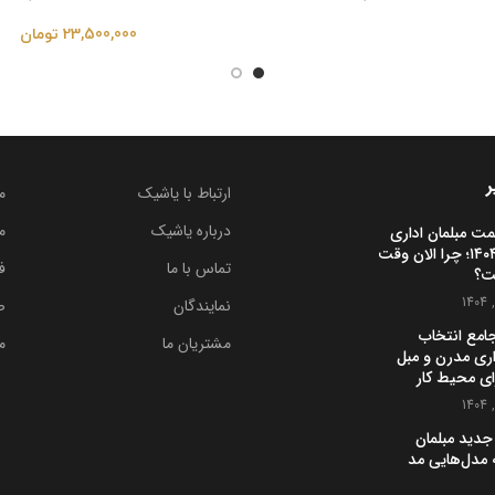
23,500,000
تومان
ر
ارتباط با یاشیک
م
درباره یاشیک
م
مت مبلمان اداری
در ایران ۱۴۰۴؛ چرا الان وقت
تماس با ما
ف
ت؟
نمایندگان
ص
جامع انتخاب
مشتریان ما
م
اری مدرن و مبل
ای محیط کار
جدید مبلمان
 چه مدل‌هایی مد