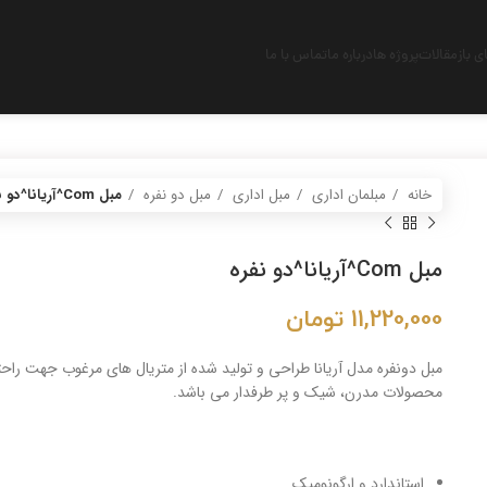
 باز
مقالات
پروژه ها
درباره ما
تماس با ما
خانه
مبلمان اداری
مبل اداری
مبل دو نفره
مبل Com^آریانا^دو نفره
مبل Com^آریانا^دو نفره
11,220,000
تومان
مبل دونفره مدل آریانا طراحی و تولید شده از متریال های مرغوب جهت راحت
محصولات مدرن، شیک و پر طرفدار می باشد.
استاندارد و ارگونومیک