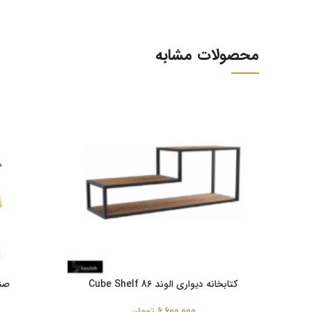
محصولات مشابه
کتابخانه دیواری الوند Cube Shelf 86
صندلی 80
6,600,000
تومان