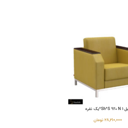
Sh^S 920^یک نفره
28,210,000
تومان