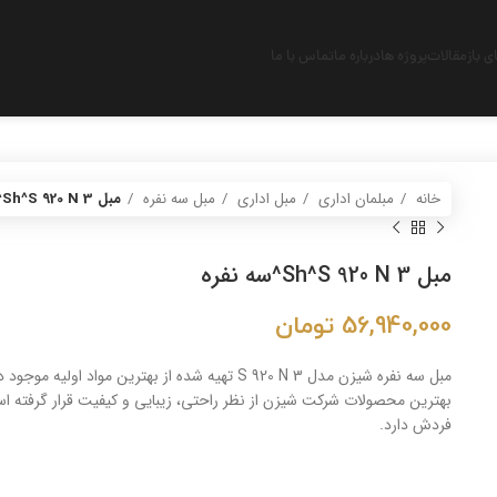
 باز
مقالات
پروژه ها
درباره ما
تماس با ما
خانه
مبلمان اداری
مبل اداری
مبل سه نفره
مبل Sh^S 920 N 3^سه نفره
مبل Sh^S 920 N 3^سه نفره
56,940,000
تومان
مبل سه نفره شیزن مدل S 920 N 3 تهیه شده از بهترین
بهترین محصولات شرکت شیزن از نظر راحتی، زیبایی و کیفیت قرار گرفته ا
فردش دارد.