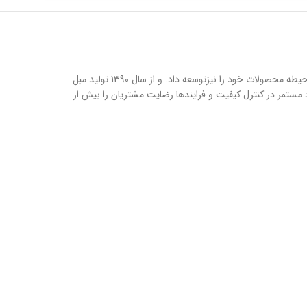
مبلمان اداری شیزن فعالیت خود را از سال 1383با تولید دو مدل صندلی اداری اغاز نموده و در سال 1388 با ثبت برند و علامت تجاری انحصاری شیزن حیطه محصولات خود را نیزتوسعه داد. و از سال 1390 تولید مبل
 مستمر در کنترل کیفیت و فرایندها رضایت مشتریان را بیش از