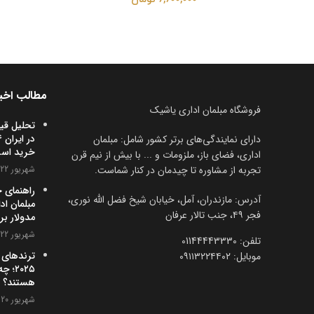
مطالب اخی
فروشگاه مبلمان اداری یاشیک
تحلیل قی
دارای نمایندگی‌های برتر کشور شامل: مبلمان
خرید اس
اداری، فضای باز، ملزومات و ... با بیش از نیم قرن
تجربه از مشاوره تا چیدمان در کنار شماست.
شهریور 22, 1404
راهنمای 
آدرس: مازندران، آمل، خیابان شیخ فضل الله نوری،
مبلمان اد
فجر ۴۹، جنب تالار عرفان
مدولار بر
شهریور 22, 1404
تلفن:‌ 01144443330
ترندهای 
موبایل:‌ ۰۹۱۱۳۲۲۴۴۰۲
۲۰۲۵؛
هستند؟
شهریور 20, 1404