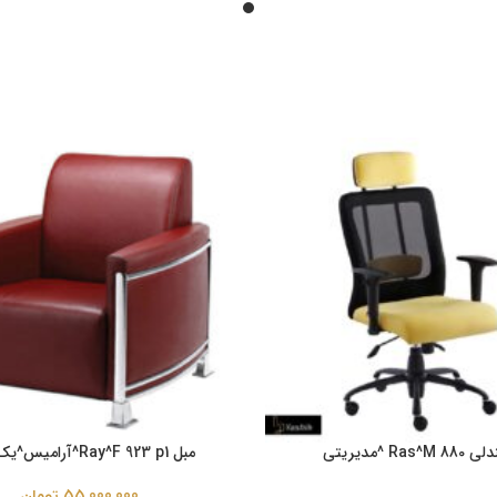
Ras^M 8 ^مدیریتی
مبل Ray^F 923 p1^آرامیس^یک نفره
55,000,000
تومان