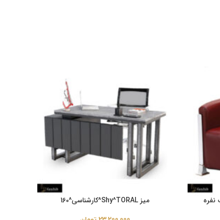
میز Shy^TORAL^کارشناسی^160
23,200,000
تومان