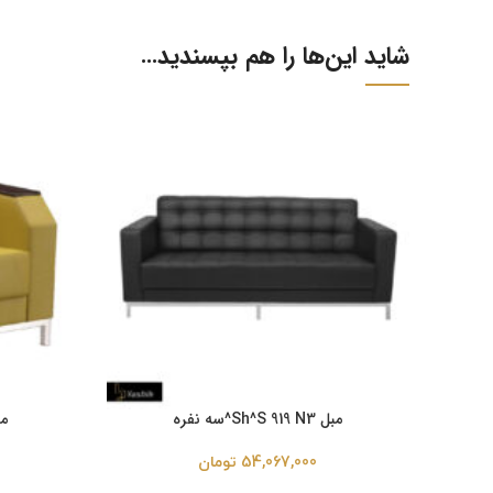
شاید این‌ها را هم بپسندید…
مبل Sh^S 919 N3^سه نفره
مبل  N 1
54,067,000
تومان